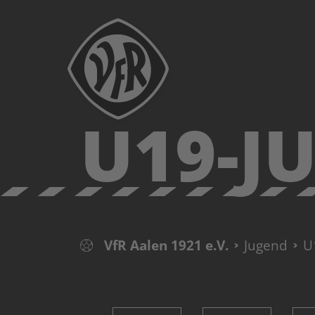
U19-J
VfR Aalen 1921 e.V.
Jugend
U