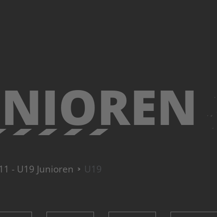
UNIOREN
11 - U19 Junioren
U19