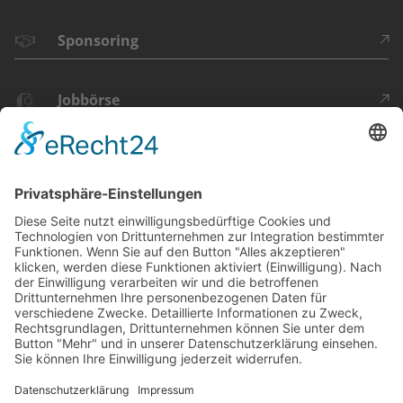
Sponsoring
Jobbörse
DU FINDEST
UNS HIER: