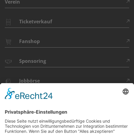
Verein
Ticketverkauf
Fanshop
Sponsoring
Jobbörse
DU FINDEST
UNS HIER: