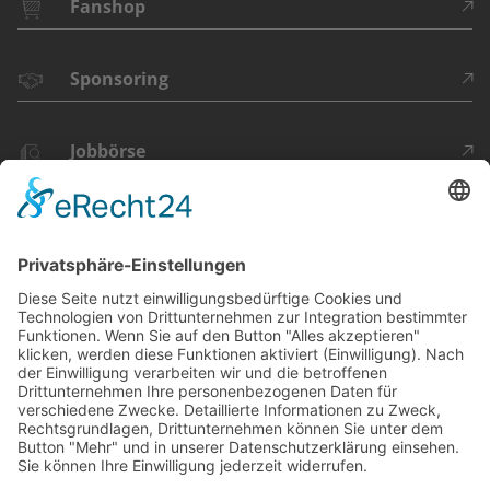
Fanshop
Sponsoring
Jobbörse
DU FINDEST
UNS HIER: