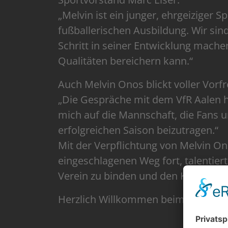
„Melvin ist ein junger, ehrgeiziger 
fußballerischen Ausbildung. Wir sin
Schritt in seiner Entwicklung mach
Qualitäten bereichern kann.“
Auch Melvin Onos blickt voller Vorf
„Die Gespräche mit dem VfR Aalen h
mich auf die Mannschaft, die Fans u
erfolgreichen Saison beizutragen.“
Mit der Verpflichtung von Melvin On
eingeschlagenen Weg fort, talentier
Verein zu binden und den Kader gezi
Herzlich Willkommen beim VfR Aalen