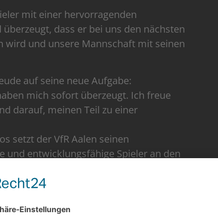
Spieler mit einer hervorragenden
d überzeugt, dass er bei uns den nächsten
en wird und unsere Mannschaft mit seinen
reude auf seine neue Aufgabe:
aben mich sofort überzeugt. Ich freue
nd darauf, meinen Teil zu einer
os setzt der VfR Aalen seinen
te und entwicklungsfähige Spieler an den
elt zu verstärken.
, Melvin!