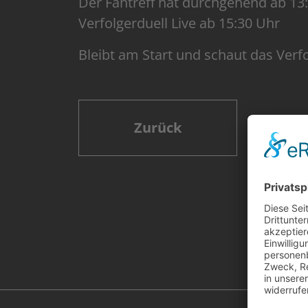
Der Fantreff hat durchgehend ab 13
Verfolgerduell Live ab 15:30 Uhr
Bleibt am Start und schaut das Ver
Zurück