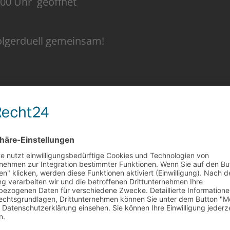
:00 Uhr geöffnet
folgerduell gemeinsam!