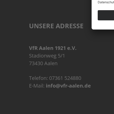
UNSERE ADRESSE
VfR Aalen 1921 e.V.
Stadionweg 5/1
73430 Aalen
Telefon:
07361 524880
E-Mail:
info@vfr-aalen.de