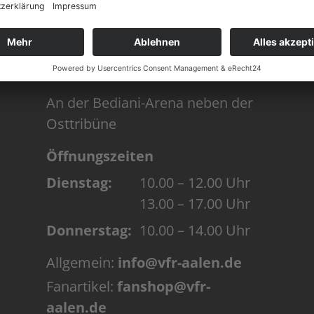
GESCHÄFTSSTELLE
An der Bediani-Arena neben der
Osttribüne
Öffnungszeiten
Dienstag:
10.00 – 12.00 Uhr
13.00 – 17.00 Uhr
Donnerstag:
10.00 – 14.00 Uhr
Allgemein:
info@vfr-aalen.de
Fanartikel:
fanshop@vfr-
aalen.de