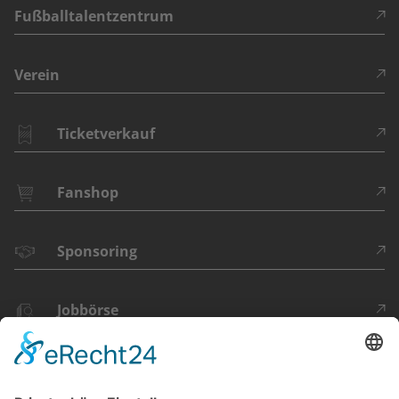
Fußballtalentzentrum
Verein
Ticketverkauf
Fanshop
Sponsoring
Jobbörse